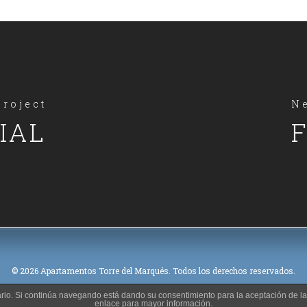
Project
Ne
IAL
F
© 2026 Apartamentos Torre del Marqués. Todos los derechos reservados.
suario. Si continúa navegando está dando su consentimiento para la aceptación de 
enlace para mayor información.