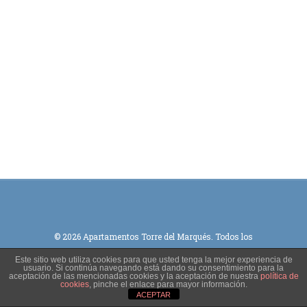
© 2026 Apartamentos Torre del Marqués. Todos los
derechos reservados.
Este sitio web utiliza cookies para que usted tenga la mejor experiencia de
usuario. Si continúa navegando está dando su consentimiento para la
aceptación de las mencionadas cookies y la aceptación de nuestra
política de
cookies
, pinche el enlace para mayor información.
ACEPTAR